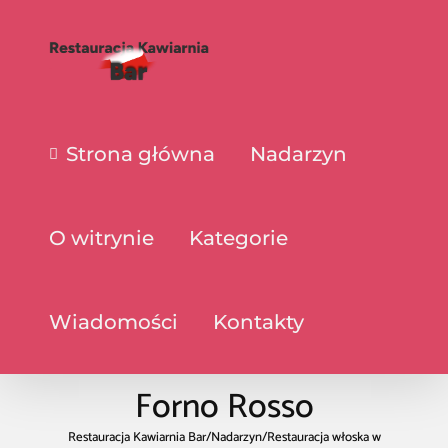
Strona główna
Nadarzyn
O witrynie
Kategorie
Wiadomości
Kontakty
Forno Rosso
Restauracja Kawiarnia Bar
/
Nadarzyn
/
Restauracja włoska w