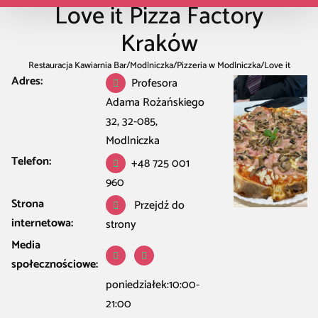
Love it Pizza Factory
Kraków
Restauracja Kawiarnia Bar
/
Modlniczka
/
Pizzeria w Modlniczka
/
Love it
Adres:
Pizza Factory Kraków
Profesora
Adama Rożańskiego
32, 32-085,
Modlniczka
Telefon:
+48 725 001
960
Strona
Przejdź do
internetowa:
strony
Media
społecznościowe:
poniedziałek:10:00-
21:00