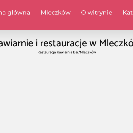
na główna
Mleczków
O witrynie
Kat
awiarnie i restauracje w Mleczk
Restauracja Kawiarnia Bar
/
Mleczków