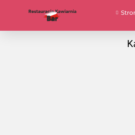
Stro
K