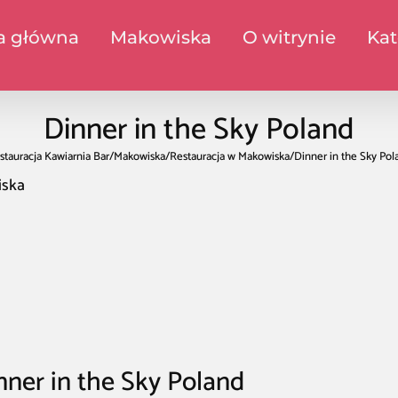
a główna
Makowiska
O witrynie
Kat
Dinner in the Sky Poland
stauracja Kawiarnia Bar
/
Makowiska
/
Restauracja w Makowiska
/
Dinner in the Sky Pol
iska
nner in the Sky Poland