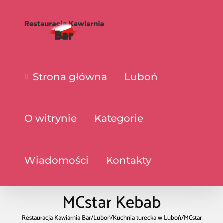
Strona główna
Luboń
O witrynie
Kategorie
Wiadomości
Kontakty
MCstar Kebab
Restauracja Kawiarnia Bar
/
Luboń
/
Kuchnia turecka w Luboń
/
MCstar