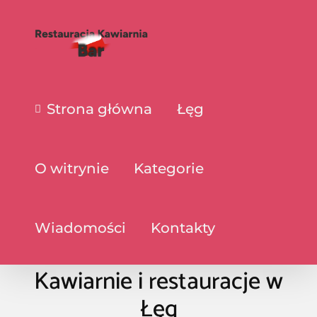
Strona główna
Łęg
O witrynie
Kategorie
Wiadomości
Kontakty
Kawiarnie i restauracje w
Łęg