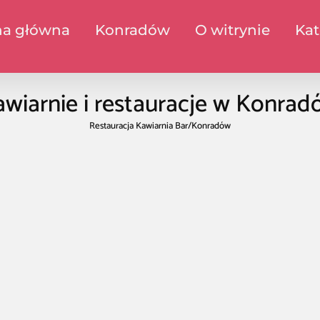
na główna
Konradów
O witrynie
Kat
wiarnie i restauracje w Konra
Restauracja Kawiarnia Bar
/
Konradów