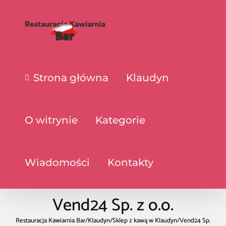
Strona główna
Klaudyn
O witrynie
Kategorie
Wiadomości
Kontakty
Vend24 Sp. z o.o.
Restauracja Kawiarnia Bar
/
Klaudyn
/
Sklep z kawą w Klaudyn
/
Vend24 Sp.