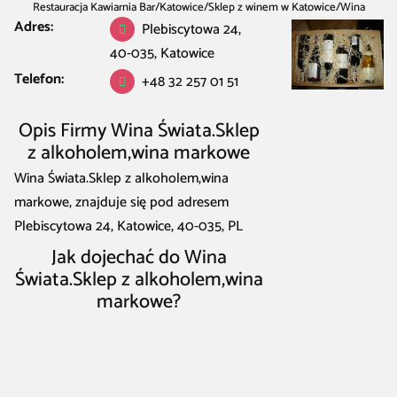
Restauracja Kawiarnia Bar
/
Katowice
/
Sklep z winem w Katowice
/
Wina
Adres:
Świata.Sklep z alkoholem,wina markowe
Plebiscytowa 24,
40-035, Katowice
Telefon:
+48 32 257 01 51
Opis Firmy Wina Świata.Sklep
z alkoholem,wina markowe
Wina Świata.Sklep z alkoholem,wina
markowe, znajduje się pod adresem
Plebiscytowa 24, Katowice, 40-035, PL
Jak dojechać do Wina
Świata.Sklep z alkoholem,wina
markowe?