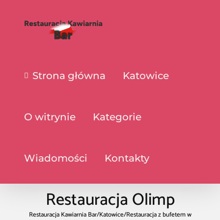
Strona główna
Katowice
O witrynie
Kategorie
Wiadomości
Kontakty
Restauracja Olimp
Restauracja Kawiarnia Bar
/
Katowice
/
Restauracja z bufetem w