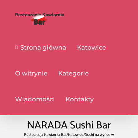
Strona główna
Katowice
O witrynie
Kategorie
Wiadomości
Kontakty
NARADA Sushi Bar
Restauracja Kawiarnia Bar
/
Katowice
/
Sushi na wynos w