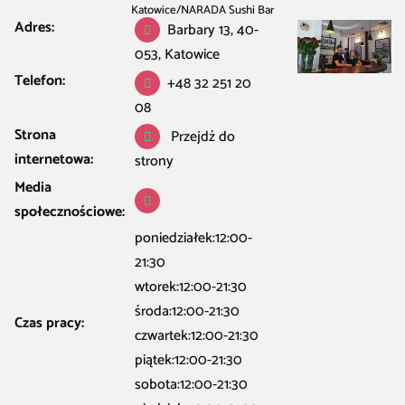
Katowice
/
NARADA Sushi Bar
Adres:
Barbary 13, 40-
053, Katowice
Telefon:
+48 32 251 20
08
Strona
Przejdź do
internetowa:
strony
Media
społecznościowe:
poniedziałek:12:00-
21:30
wtorek:12:00-21:30
środa:12:00-21:30
Czas pracy:
czwartek:12:00-21:30
piątek:12:00-21:30
sobota:12:00-21:30