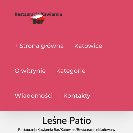
Strona główna
Katowice
O witrynie
Kategorie
Wiadomości
Kontakty
Leśne Patio
Restauracja Kawiarnia Bar
/
Katowice
/
Restauracja obiadowa w