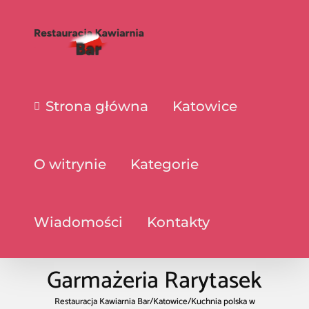
Strona główna
Katowice
O witrynie
Kategorie
Wiadomości
Kontakty
Garmażeria Rarytasek
Restauracja Kawiarnia Bar
/
Katowice
/
Kuchnia polska w