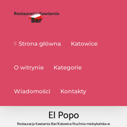
Strona główna
Katowice
O witrynie
Kategorie
Wiadomości
Kontakty
El Popo
Restauracja Kawiarnia Bar
/
Katowice
/
Kuchnia meksykańska w