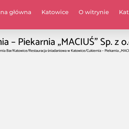
ona główna
Katowice
O witrynie
Kat
ia – Piekarnia „MACIUŚ” Sp. z o.o
rnia Bar
/
Katowice
/
Restauracja śniadaniowa w Katowice
/
Cukiernia – Piekarnia „MACIU