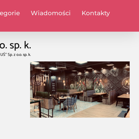
egorie
Wiadomości
Kontakty
. sp. k.
Ś” Sp. z o.o. sp. k.