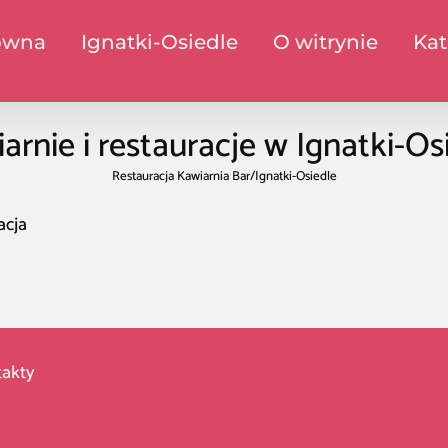
ówna
Ignatki-Osiedle
O witrynie
Kat
arnie i restauracje w Ignatki-Os
Restauracja Kawiarnia Bar
/
Ignatki-Osiedle
acja
akty