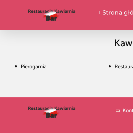
Strona gł
Kawi
Pierogarnia
Restaur
Kont