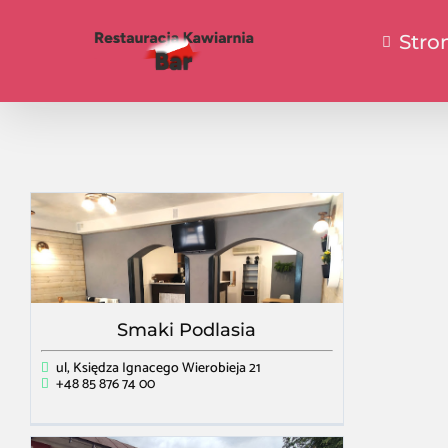
Stro
Smaki Podlasia
ul, Księdza Ignacego Wierobieja 21
+48 85 876 74 00