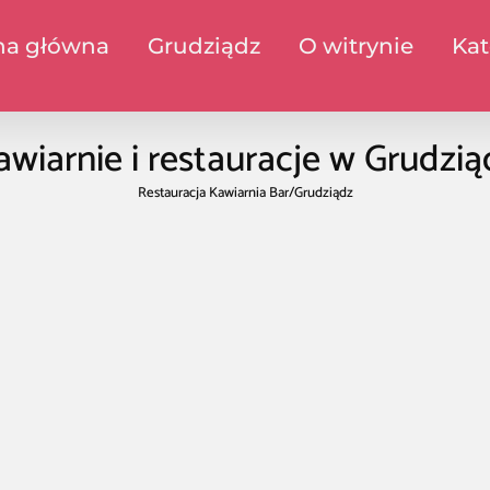
na główna
Grudziądz
O witrynie
Kat
awiarnie i restauracje w Grudzią
Restauracja Kawiarnia Bar
/
Grudziądz