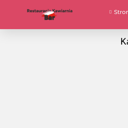
Stro
K