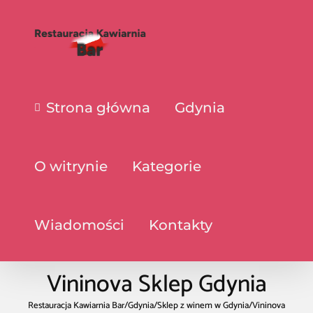
Strona główna
Gdynia
O witrynie
Kategorie
Wiadomości
Kontakty
Vininova Sklep Gdynia
Restauracja Kawiarnia Bar
/
Gdynia
/
Sklep z winem w Gdynia
/
Vininova