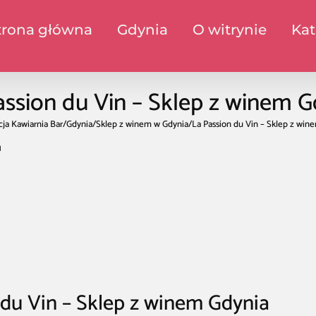
trona główna
Gdynia
O witrynie
Kat
assion du Vin – Sklep z winem G
cja Kawiarnia Bar
/
Gdynia
/
Sklep z winem w Gdynia
/
La Passion du Vin – Sklep z win
a
 du Vin – Sklep z winem Gdynia