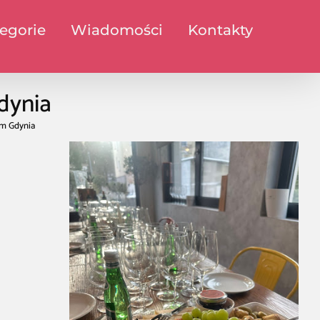
egorie
Wiadomości
Kontakty
dynia
em Gdynia