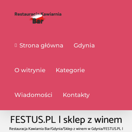
Strona główna
Gdynia
O witrynie
Kategorie
Wiadomości
Kontakty
FESTUS.PL | sklep z winem
Restauracja Kawiarnia Bar
/
Gdynia
/
Sklep z winem w Gdynia
/
FESTUS.PL |