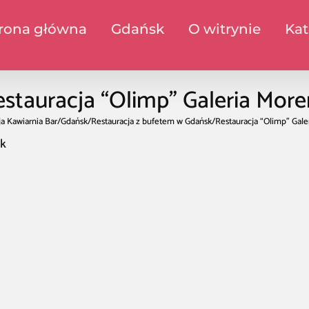
rona główna
Gdańsk
O witrynie
Kat
stauracja “Olimp” Galeria Mor
a Kawiarnia Bar
/
Gdańsk
/
Restauracja z bufetem w Gdańsk
/
Restauracja “Olimp” Gale
sk