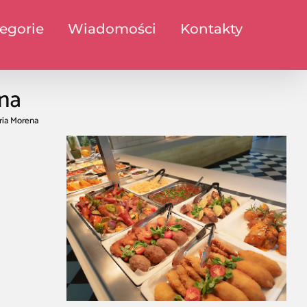
egorie
Wiadomości
Kontakty
ena
ria Morena