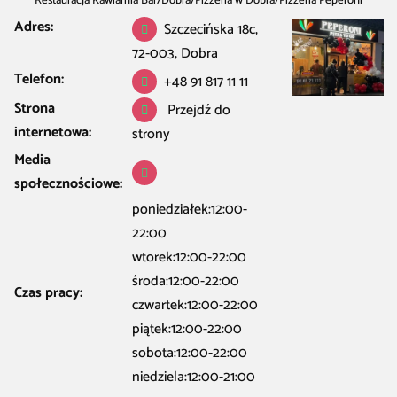
Restauracja Kawiarnia Bar
/
Dobra
/
Pizzeria w Dobra
/
Pizzeria Peperoni
Adres:
Szczecińska 18c,
72-003, Dobra
Telefon:
+48 91 817 11 11
Strona
Przejdź do
internetowa:
strony
Media
społecznościowe:
poniedziałek:12:00-
22:00
wtorek:12:00-22:00
środa:12:00-22:00
Czas pracy:
czwartek:12:00-22:00
piątek:12:00-22:00
sobota:12:00-22:00
niedziela:12:00-21:00