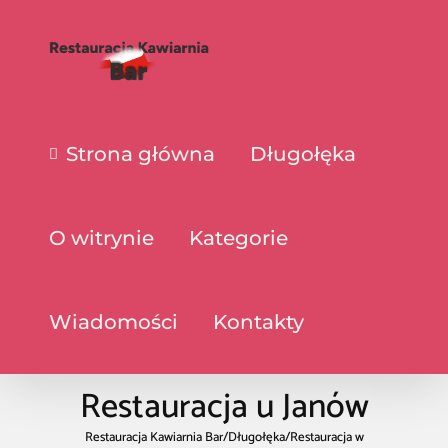
Strona główna
Długołęka
O witrynie
Kategorie
Wiadomości
Kontakty
Restauracja u Janów
Restauracja Kawiarnia Bar
/
Długołęka
/
Restauracja w