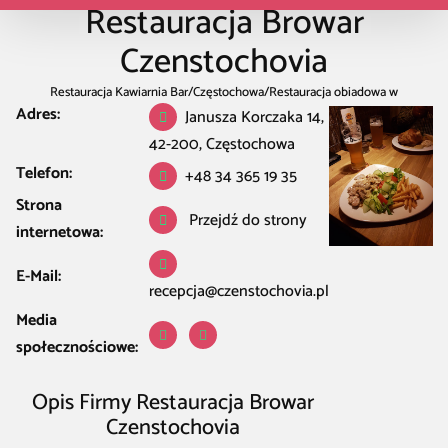
Restauracja Browar
Czenstochovia
Restauracja Kawiarnia Bar
/
Częstochowa
/
Restauracja obiadowa w
Adres:
Częstochowa
/
Restauracja Browar Czenstochovia
Janusza Korczaka 14,
42-200, Częstochowa
Telefon:
+48 34 365 19 35
Strona
Przejdź do strony
internetowa:
E-Mail:
recepcja@czenstochovia.pl
Media
społecznościowe:
Opis Firmy Restauracja Browar
Czenstochovia