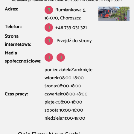
Restauracja Kawiarnia Bar
/
Choroszcz
/
Sushi w Choroszcz
/
Moye Sushi
Adres:
Rumiankowa 5,
16-070, Choroszcz
Telefon:
+48 733 031 321
Strona
Przejdź do strony
internetowa:
Media
społecznościowe:
poniedziałek:Zamknięte
wtorek:08:00-18:00
środa:08:00-18:00
Czas pracy:
czwartek:08:00-18:00
piątek:08:00-18:00
sobota:10:00-16:00
niedziela:11:00-15:00