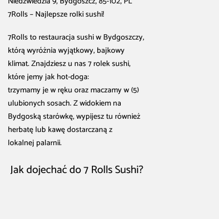
Niedźwiedzia 9, Bydgoszcz, 85-102, PL
7Rolls – Najlepsze rolki sushi!
7Rolls to restauracja sushi w Bydgoszczy,
którą wyróżnia wyjątkowy, bajkowy
klimat. Znajdziesz u nas 7 rolek sushi,
które jemy jak hot-doga:
trzymamy je w ręku oraz maczamy w (5)
ulubionych sosach. Z widokiem na
Bydgoską starówkę, wypijesz tu również
herbatę lub kawę dostarczaną z
lokalnej palarnii.
Jak dojechać do 7 Rolls Sushi?