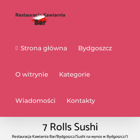
Strona główna
Bydgoszcz
O witrynie
Kategorie
Wiadomości
Kontakty
7 Rolls Sushi
Restauracja Kawiarnia Bar
/
Bydgoszcz
/
Sushi na wynos w Bydgoszcz
/
7