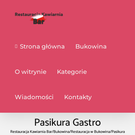
Strona główna
Bukowina
O witrynie
Kategorie
Wiadomości
Kontakty
Pasikura Gastro
Restauracja Kawiarnia Bar
/
Bukowina
/
Restauracja w Bukowina
/
Pasikura