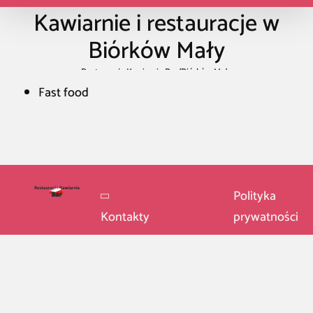
Kawiarnie i restauracje w
Biórków Mały
Restauracja Kawiarnia Bar
/
Biórków Mały
Fast food
Polityka
Kontakty
prywatności