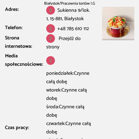
Białystok
/
Pracownia tortów I.G
Adres:
Sukienna 9/lok.
1, 15-881, Białystok
Telefon:
+48 785 610 112
Strona
Przejdź do
internetowa:
strony
Media
społecznościowe:
poniedziałek:Czynne
całą dobę
wtorek:Czynne całą
dobę
środa:Czynne całą
dobę
czwartek:Czynne całą
Czas pracy:
dobę