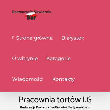
Strona główna
Białystok
O witrynie
Kategorie
Wiadomości
Kontakty
Pracownia tortów I.G
Restauracja Kawiarnia Bar
/
Białystok
/
Torty weselne w