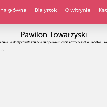
ona główna
Białystok
O witrynie
Kat
Pawilon Towarzyski
iarnia Bar
/
Białystok
/
Restauracja europejska (kuchnia nowoczesna) w Białystok
/
Paw
tok