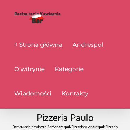
Strona główna
Andrespol
O witrynie
Kategorie
Wiadomości
Kontakty
Pizzeria Paulo
Restauracja Kawiarnia Bar
/
Andrespol
/
Pizzeria w Andrespol
/
Pizzeria