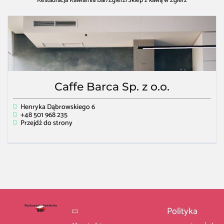
Restauracja Kawiarnia Bar
/
Zgierz
/
Sklep z kawą w Zgierz
Caffe Barca Sp. z o.o.
Henryka Dąbrowskiego 6
+48 501 968 235
Przejdź do strony
Polityka