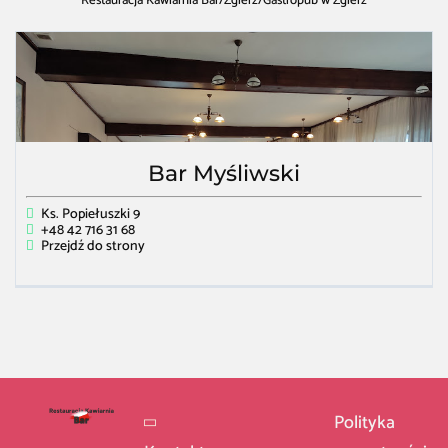
Restauracja Kawiarnia Bar
/
Zgierz
/
Gastropub w Zgierz
Bar Myśliwski
Ks. Popiełuszki 9
+48 42 716 31 68
Przejdź do strony
Polityka