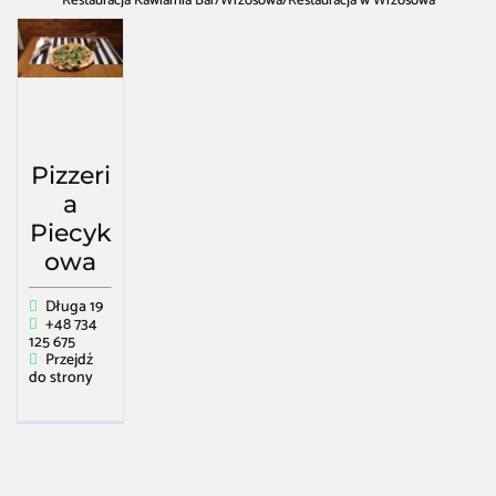
Restauracja Kawiarnia Bar
/
Wrzosowa
/
Restauracja w Wrzosowa
Pizzeri
a
Piecyk
owa
Długa 19
+48 734
125 675
Przejdź
do strony