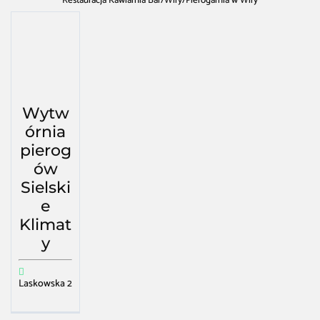
Restauracja Kawiarnia Bar
/
Wiry
/
Pierogarnia w Wiry
Wytw
órnia
pierog
ów
Sielski
e
Klimat
y
Laskowska 2