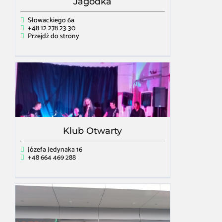
Jagódka
Słowackiego 6a
+48 12 278 23 30
Przejdź do strony
Klub Otwarty
Józefa Jedynaka 16
+48 664 469 288