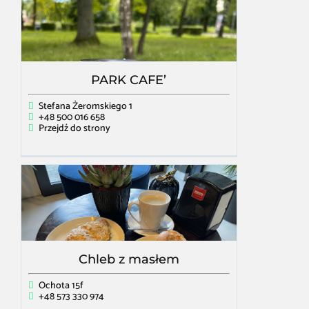
PARK CAFE’
Stefana Żeromskiego 1
+48 500 016 658
Przejdź do strony
Chleb z masłem
Ochota 15f
+48 573 330 974