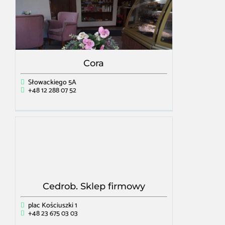
Cora
Słowackiego 5A
+48 12 288 07 52
Cedrob. Sklep firmowy
plac Kościuszki 1
+48 23 675 03 03