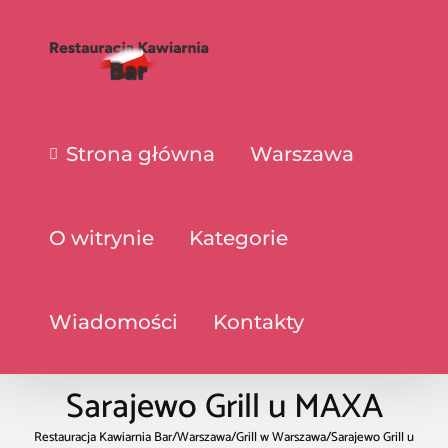
Strona główna
Warszawa
O witrynie
Kategorie
Wiadomości
Kontakty
Sarajewo Grill u MAXA
Restauracja Kawiarnia Bar
/
Warszawa
/
Grill w Warszawa
/
Sarajewo Grill u