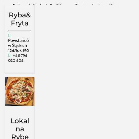
Restauracja Kawiarnia Bar
/
Warszawa
/
Restauracja rybna w Warszawa
Ryba&
Fryta
Powstańcó
w Śląskich
124/lok 150
+48 794
020 404
Lokal
na
Rybę