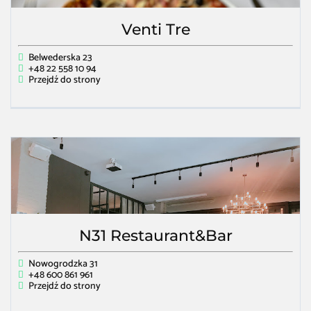
Venti Tre
Belwederska 23
+48 22 558 10 94
Przejdź do strony
N31 Restaurant&Bar
Nowogrodzka 31
+48 600 861 961
Przejdź do strony