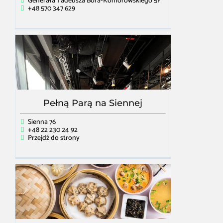
Generała Tadeusza Bora-Komorowskiego 5F
+48 570 347 629
Pełną Parą na Siennej
Sienna 76
+48 22 230 24 92
Przejdź do strony