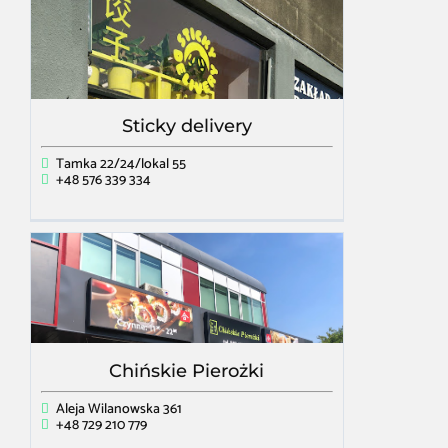
Sticky delivery
Tamka 22/24/lokal 55
+48 576 339 334
Chińskie Pierożki
Aleja Wilanowska 361
+48 729 210 779