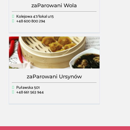
zaParowani Wola
Kolejowa 47/lokal u15
+48 600 800 294
zaParowani Ursynów
Puławska 501
+48 661 563 944