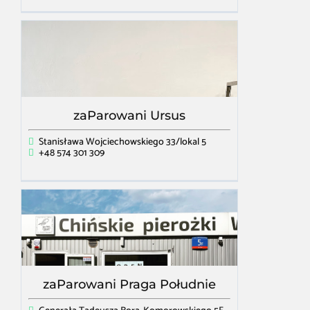
zaParowani Ursus
Stanisława Wojciechowskiego 33/lokal 5
+48 574 301 309
zaParowani Praga Południe