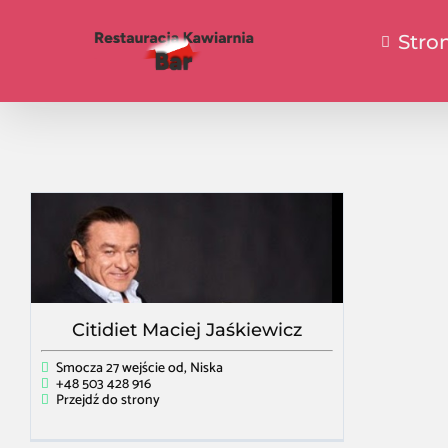
Stro
Citidiet Maciej Jaśkiewicz
Smocza 27 wejście od, Niska
+48 503 428 916
Przejdź do strony