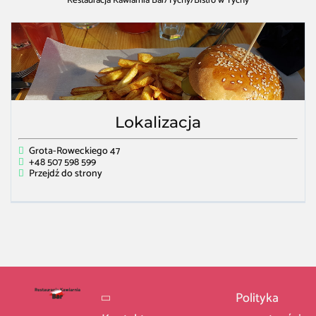
Restauracja Kawiarnia Bar
/
Tychy
/
Bistro w Tychy
Lokalizacja
Grota-Roweckiego 47
+48 507 598 599
Przejdź do strony
Polityka