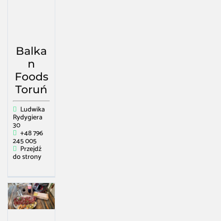
Balka
n
Foods
Toruń
Ludwika
Rydygiera
30
+48 796
245 005
Przejdź
do strony