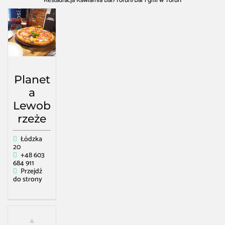
Restauracja Kawiarnia Bar
/
Toruń
/
Bar i grill w Toruń
Planet
a
Lewob
rzeże
Łódzka
20
+48 603
684 911
Przejdź
do strony