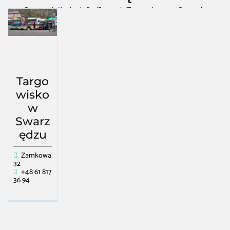
Restauracja Kawiarnia Bar
/
Swarzędz
/
Targ spożywczy w Swarzędz
Targo
wisko
w
Swarz
ędzu
Zamkowa
32
+48 61 817
36 94