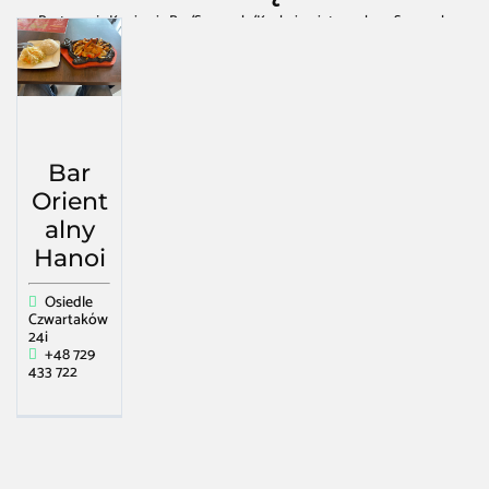
Restauracja Kawiarnia Bar
/
Swarzędz
/
Kuchnia wietnamska w Swarzędz
Bar
Orient
alny
Hanoi
Osiedle
Czwartaków
24i
+48 729
433 722