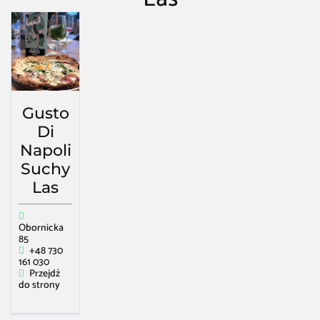
Restauracja Kawiarnia Bar
/
Suchy Las
/
Restauracja włoska (kuchnia
Neapolu) w Suchy Las
Gusto
Di
Napoli
Suchy
Las
Obornicka
85
+48 730
161 030
Przejdź
do strony