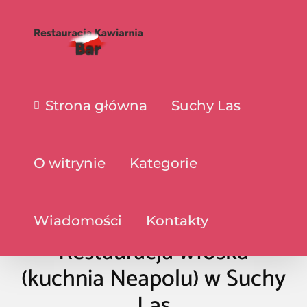
Strona główna
Suchy Las
O witrynie
Kategorie
Wiadomości
Kontakty
Restauracja włoska
(kuchnia Neapolu) w Suchy
Las