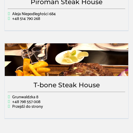
Piroman Steak House
Aleja Niepodległości 684
+48 514 790 268
T-bone Steak House
Grunwaldzka 8
+48 798 557 008
Przejdź do strony