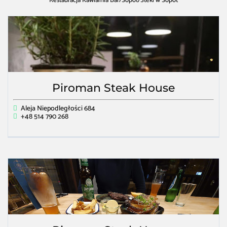
Restauracja Kawiarnia Bar
/
Sopot
/
Steki w Sopot
Piroman Steak House
Aleja Niepodległości 684
+48 514 790 268