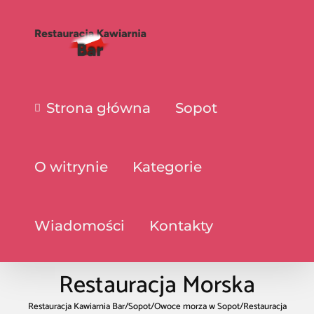
Strona główna
Sopot
O witrynie
Kategorie
Wiadomości
Kontakty
Restauracja Morska
Restauracja Kawiarnia Bar
/
Sopot
/
Owoce morza w Sopot
/
Restauracja