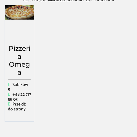
Restauracja Kawiarnia Bar
/
Sobików
/
Pizzeria w Sobików
Pizzeri
a
Omeg
a
Sobików
5
+48 22 717
85 03
Przejdź
do strony